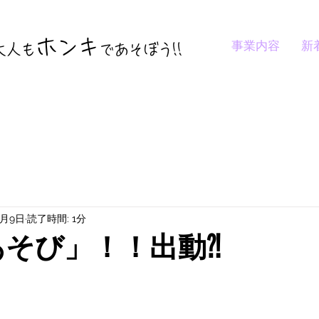
ホンキ
事業内容
新
大人も
であそぼう
!!
2月9日
読了時間: 1分
rあそび」！！出動⁈