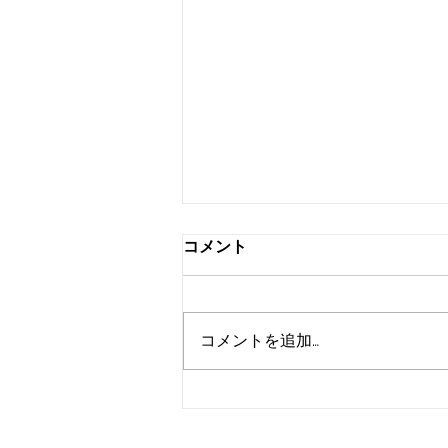
コメント
コメントを追加…
あそび庁のテーマ曲完成しま
した!!