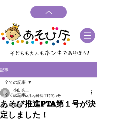
ホンキ
子どもも大人も
であそぼう
!!
記事
全ての記事
小山 亮二
全ての記事
2023年12月29日
読了時間: 1分
あそび推進PTA第１号が決
人材養成
定しました！