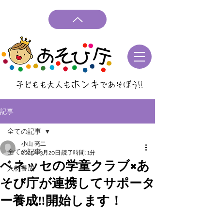
ホンキ
子どもも大人も
であそぼう
!!
記事
全ての記事
小山 亮二
全ての記事
2025年3月20日
読了時間: 1分
ベネッセの学童クラブ×あ
人材養成
そび庁が連携してサポータ
ー養成‼開始します！