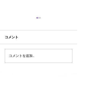
コメント
AI時代におけるあそびの
こども霞が関見
コメントを追加…
大切さ
あそび庁登場‼