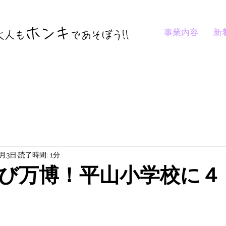
ホンキ
事業内容
新
大人も
であそぼう
!!
1月3日
読了時間: 1分
び万博！平山小学校に４