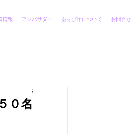
着情報
アンバサダー
あそび庁について
お問合せ
５０名