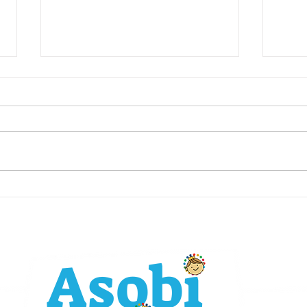
AI時代におけるあそびの大切
こど
さ
び庁
Asobi