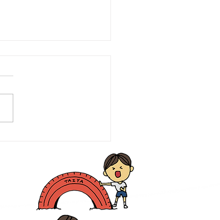
も霞が関見学デーにあそ
登場‼