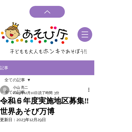
ホンキ
子どもも大人も
であそぼう
!!
記事
全ての記事
小山 亮二
全ての記事
2023年12月10日
読了時間: 3分
令和６年度実施地区募集‼
人材養成
世界あそび万博
更新日：
2023年12月29日