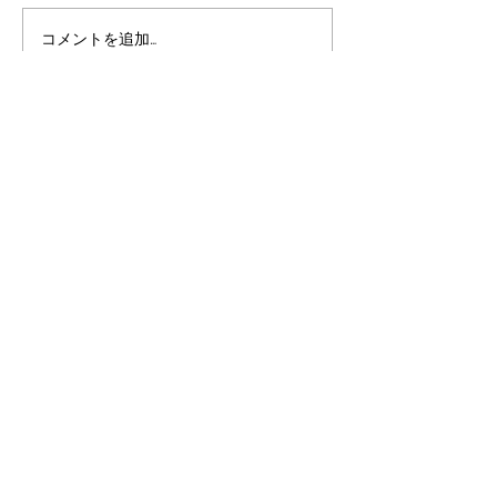
AI時代におけるあそびの
こども霞が関見
コメントを追加…
大切さ
あそび庁登場‼
Asobi