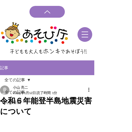
ホンキ
子どもも大人も
であそぼう
!!
記事
全ての記事
小山 亮二
全ての記事
2024年1月12日
読了時間: 1分
令和６年能登半島地震災害
人材養成
について