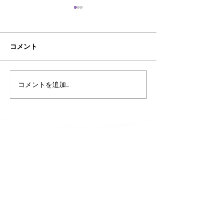
コメント
AI時代におけるあそびの
こども霞が関見
コメントを追加…
大切さ
あそび庁登場‼