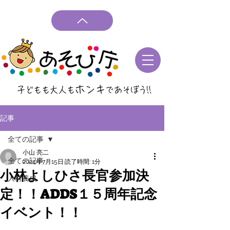
ホンキ
子どもも大人も
であそぼう
!!
記事
全ての記事
小山 亮二
全ての記事
2024年7月15日
読了時間: 1分
小林よしひさ長官参加決
人材養成
定！！ADDS１５周年記念
イベント！！