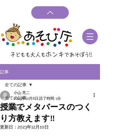
ホンキ
子どもも大人も
であそぼう
!!
記事
全ての記事
小山 亮二
全ての記事
2023年12月8日
読了時間: 1分
授業でメタバースのつく
人材養成
り方教えます‼
更新日：
2023年12月10日