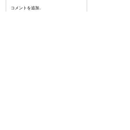
AI時代におけるあそびの
こども霞が関見
コメントを追加…
大切さ
あそび庁登場‼
Asobi