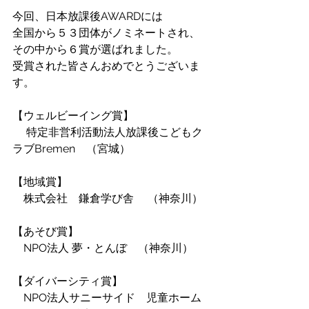
今回、日本放課後AWARDには
全国から５３団体がノミネートされ、
その中から６賞が選ばれました。
受賞された皆さんおめでとうございま
す。
【ウェルビーイング賞】
　 特定非営利活動法人放課後こどもク
ラブBremen　（宮城）
【地域賞】
　株式会社　鎌倉学び舎 　（神奈川）
【あそび賞】
　NPO法人 夢・とんぼ　（神奈川）
【ダイバーシティ賞】
　NPO法人サニーサイド　児童ホーム