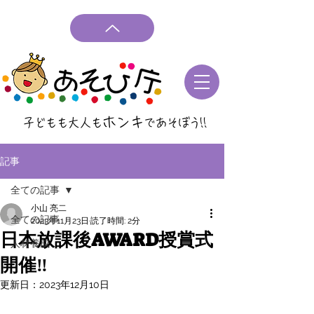
ホンキ
子どもも大人も
であそぼう
!!
記事
全ての記事
小山 亮二
全ての記事
2023年11月23日
読了時間: 2分
日本放課後AWARD授賞式
人材養成
開催‼
更新日：
2023年12月10日