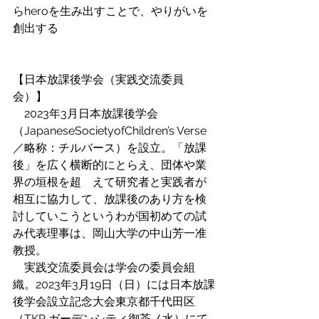
らheroを生み出すことで、やりがいを
創出する
【日本放課後学会（実践交流委員
会）】
　2023年3月日本放課後学会
（JapaneseSocietyofChildren’s Verse
／略称：チルバース）を設立。「放課
後」を広く横断的にとらえ、団体や業
界の垣根を超　えて研究者と実践者が
相互に協力して、放課後のあり方を検
討していこうというわが国初めての試
み代表理事は、岡山大学の中山芳一准
教授。
　実践交流委員会は学会の委員会組
織。2023年3月19日（日）には日本放課
後学会設立記念大会東京都千代田区
（TKP ガーデンシティ御茶ノ水）にて