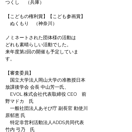
つくし 　（兵庫）
【こどもの権利賞】【こども参画賞】
　ぬくもり　（神奈川）　　
ノミネートされた団体様の活動は
どれも素晴らしい活動でした。
来年度第2回の開催も予定していま
す。　　　
【審査委員】
　国立大学法人岡山大学の准教授日本
放課後学会 会長 中山芳一氏、
　EVOL 株式会社代表取締役 CEO　前
野マドカ　氏
　一般社団法人あそび庁 副長官 勅使川
原郁恵 氏
　特定非営利活動法人ADDS共同代表　
竹内 弓乃　氏