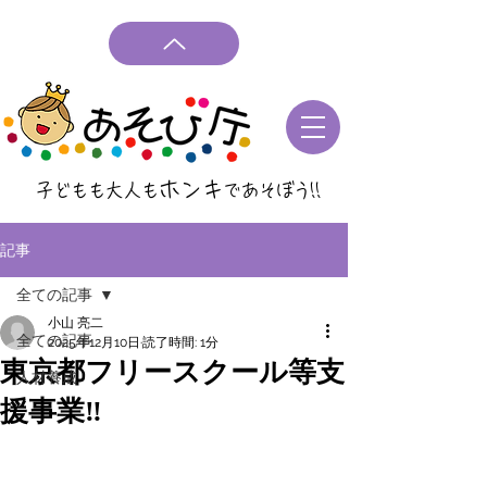
ホンキ
子どもも大人も
であそぼう
!!
記事
全ての記事
小山 亮二
全ての記事
2025年12月10日
読了時間: 1分
東京都フリースクール等支
人材養成
援事業‼