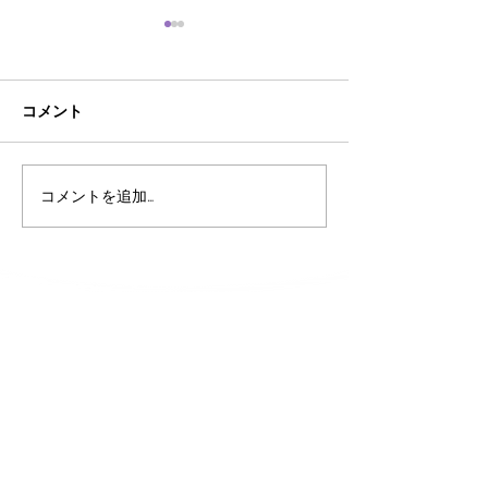
コメント
AI時代におけるあそびの
こども霞が関見
コメントを追加…
大切さ
あそび庁登場‼