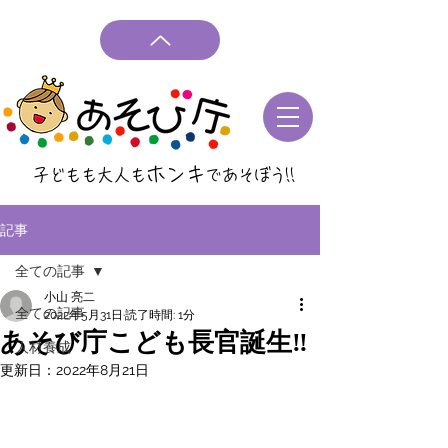
ホンキ
子どもも大人も
であそぼう
!!
記事
全ての記事
小山 亮二
全ての記事
2022年5月31日
読了時間: 1分
あそび庁こども長官誕生‼
人材養成
更新日：
2022年8月21日