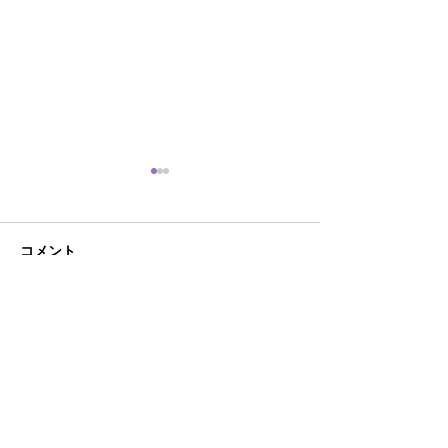
コメント
AI時代におけるあそびの
こども霞が関見
コメントを追加…
大切さ
あそび庁登場‼