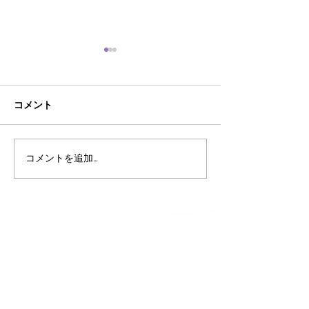
コメント
AI時代におけるあそびの
こども霞が関見
コメントを追加…
大切さ
あそび庁登場‼