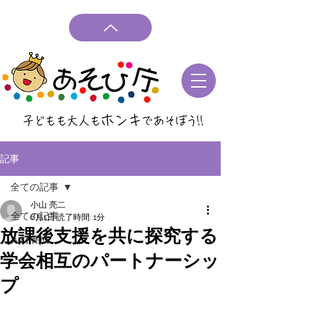
ホンキ
子どもも大人も
であそぼう
!!
記事
全ての記事
小山 亮二
全ての記事
6月1日
読了時間: 1分
放課後支援を共に探究する
人材養成
学会相互のパートナーシッ
プ