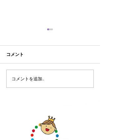
コメント
AI時代におけるあそびの
こども霞が関見
コメントを追加…
大切さ
あそび庁登場‼