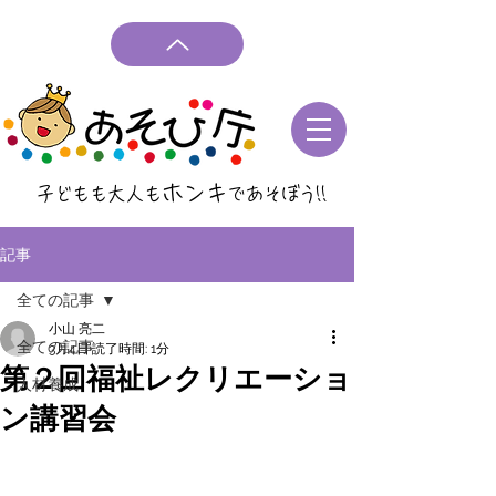
ホンキ
子どもも大人も
であそぼう
!!
記事
全ての記事
小山 亮二
全ての記事
3月4日
読了時間: 1分
第２回福祉レクリエーショ
人材養成
ン講習会