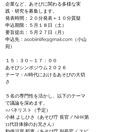
企業など、あそびに関わる多様な実
践・研究を募集します。
発表時間：２０分発表＋１０分質疑
申込期限：５月１８日（土）
要旨提出：５月２７日（月）
申込先：asobiinlife@gmail.com
（小山
宛）
１５：３０～１７：００
あそびシンポジウム２０２６
テーマ：AI時代におけるあそびの大切
さ
５名の専門性を活かし、以下のテーマ
で議論を深めます。
○パネリスト（予定）
小林 よしひさ（あそび庁 長官 / NHK第
11代目体操のお兄さん）
勅使川原 郁恵（あそび庁 副長官 / スピ