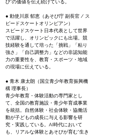
び”の価値を伝え続けている。
● 勅使川原 郁恵（あそび庁 副長官 / ス
ピードスケートオリンピアン）
スピードスケート日本代表として世界
で活躍し、オリンピックにも出場。競
技経験を通して培った「挑戦」「粘り
強さ」「自己調整力」などの非認知能
力の重要性を、教育・スポーツ・地域
の現場に伝えている。
● 青木 康太朗（国立青少年教育振興機
構 理事長）
青少年教育・体験活動の専門家とし
て、全国の教育施設・青少年育成事業
を統括。自然体験・社会体験・協働活
動が子どもの成長に与える影響を研
究・実践している。AI時代において
も、リアルな体験とあそびが育む“生き