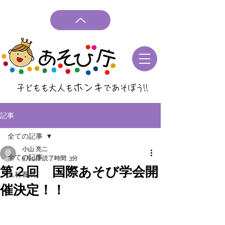
ホンキ
子どもも大人も
であそぼう
!!
記事
全ての記事
小山 亮二
全ての記事
5月9日
読了時間: 3分
第２回 国際あそび学会開
人材養成
催決定！！