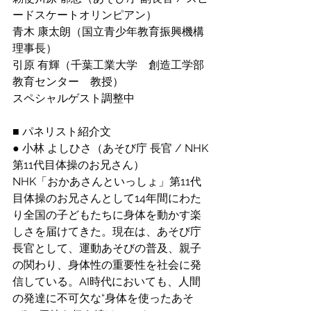
ードスケートオリンピアン）
青木 康太朗（国立青少年教育振興機構 
理事長）
引原 有輝（千葉工業大学　創造工学部 
教育センター　教授）　
スペシャルゲスト調整中
■ パネリスト紹介文
● 小林 よしひさ（あそび庁 長官 / NHK
第11代目体操のお兄さん）
NHK「おかあさんといっしょ」第11代
目体操のお兄さんとして14年間にわた
り全国の子どもたちに身体を動かす楽
しさを届けてきた。現在は、あそび庁
長官として、運動あそびの普及、親子
の関わり、身体性の重要性を社会に発
信している。AI時代においても、人間
の発達に不可欠な“身体を使ったあそ