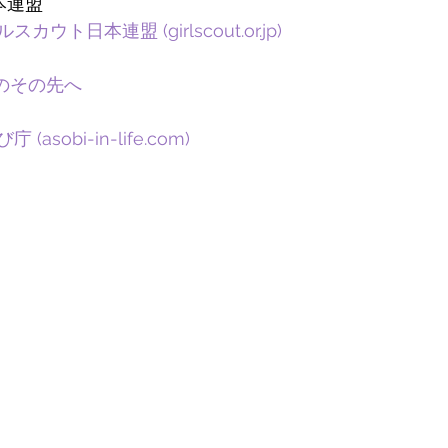
本連盟
ト日本連盟 (girlscout.or.jp)
援のその先へ
sobi-in-life.com)