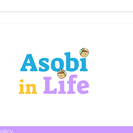
AI時代におけるあそびの大切
こど
さ
び庁
Asobi
Life
in
olicy