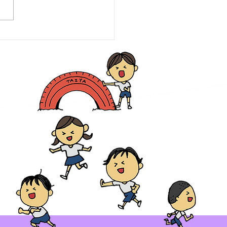
も霞が関見学デーにあそ
登場‼