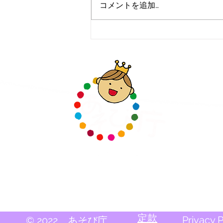
コメントを追加…
あそび庁のテーマ曲完成しま
した!!
定款
Privacy P
© 2022 あそび庁