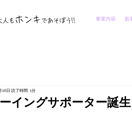
ホンキ
事業内容
新
大人も
であそぼう
!!
月16日
読了時間: 1分
ーイングサポーター誕生